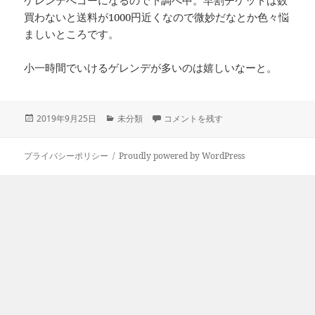
ゲレンデへゴーになるので下調べ中。早割チケットは数
買わないと送料が1000円近くなので微妙だなとか色々悩
ましいところです。
小一時間でいけるゲレンデが多いのは嬉しいなーと。
投
カ
気が付けばシーズン手前・・。 に
2019年9月25日
未分類
コメントを残す
稿
テ
日:
ゴ
リ
プライバシーポリシー
Proudly powered by WordPress
ー