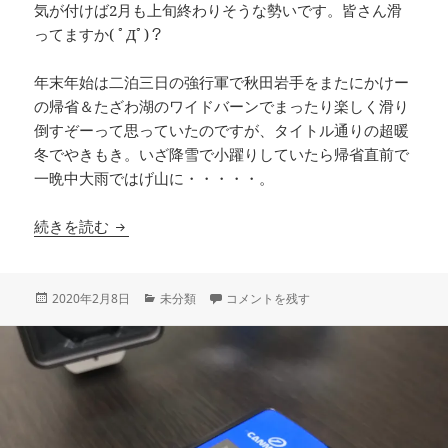
気が付けば2月も上旬終わりそうな勢いです。皆さん滑
ってますか( ﾟДﾟ)？
年末年始は二泊三日の強行軍で秋田岩手をまたにかけー
の帰省＆たざわ湖のワイドバーンでまったり楽しく滑り
倒すぞーって思っていたのですが、タイトル通りの超暖
冬でやきもき。いざ降雪で小躍りしていたら帰省直前で
一晩中大雨ではげ山に・・・・・。
たざわ湖と思いきや夏油
続きを読む
投
カ
たざわ湖と思いきや夏油 に
2020年2月8日
未分類
コメントを残す
稿
テ
日:
ゴ
リ
ー