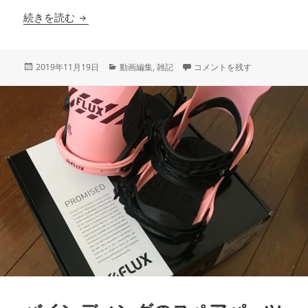
GPSデータとアクションカムと私
続きを読む
投
カ
GPSデータとアクションカムと
2019年11月19日
動画編集
,
雑記
コメントを残す
稿
テ
日:
ゴ
リ
ー