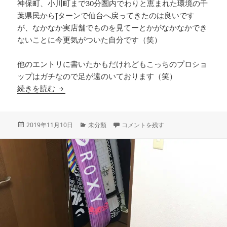
神保町、小川町まで30分圏内でわりと恵まれた環境の千
葉県民からJターンで仙台へ戻ってきたのは良いです
が、なかなか実店舗でものを見てーとかがなかなかでき
ないことに今更気がついた自分です（笑）
他のエントリに書いたかもだけれどもこっちのプロショ
ップはガチなので足が遠のいております（笑）
どうせやるならエッジまで(・∀・)
続きを読む
投
カ
どうせやるならエッジまで(・∀・) に
2019年11月10日
未分類
コメントを残す
稿
テ
日:
ゴ
リ
ー