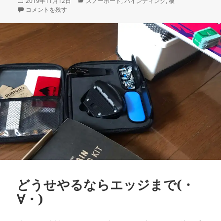
投
カ
2019年11月12日
スノーボード
,
バインディング
,
板
稿
バインディングのスペアパーツ買うなら型落ち買った方が良い時もある？
テ
コメントを残す
日:
ゴ
リ
ー
どうせやるならエッジまで(・
∀・)