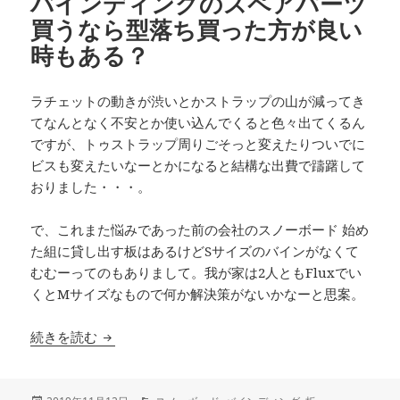
バインディングのスペアパーツ
買うなら型落ち買った方が良い
時もある？
ラチェットの動きが渋いとかストラップの山が減ってき
てなんとなく不安とか使い込んでくると色々出てくるん
ですが、トゥストラップ周りごそっと変えたりついでに
ビスも変えたいなーとかになると結構な出費で躊躇して
おりました・・・。
で、これまた悩みであった前の会社のスノーボード 始め
た組に貸し出す板はあるけどSサイズのバインがなくて
むむーってのもありまして。我が家は2人ともFluxでい
くとMサイズなもので何か解決策がないかなーと思案。
バインディングのスペアパーツ買うなら型落ち買
続きを読む