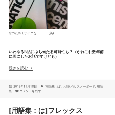
念のためモザイクを・・・・(笑)
いわゆるB品にぶち当たる可能性も？（かれこれ数年前
に耳にしたお話ですけども）
[用語集：は行]並行輸入
続きを読む
投
カ
2018年11月18日
[用語集 : は]
,
お買い物
,
スノーボード
,
用語
稿
[用語集：は行]並行輸入 に
テ
集
コメントを残す
日:
ゴ
リ
ー
[用語集：は]フレックス