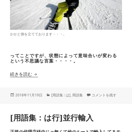
かかと側を立てております・・・。
ってことですが、状態によって意味合いが変わる
という不思議な言葉・・・・。
[用語集：は] バックサイド
続きを読む
投
カ
[用語集：は] バックサイ
2018年11月19日
[用語集 : は]
,
用語集
コメントを残す
稿
テ
日:
ゴ
リ
[用語集：は行]並行輸入
ー
正規の代理店経由じゃ無くて他のルートで輸入してるモ