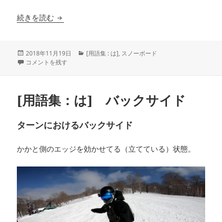
[用語集：は] フロントサイド
続きを読む
投
カ
2018年11月19日
[用語集 : は]
,
スノーボード
稿
[用語集：は] フロントサイド に
テ
コメントを残す
日:
ゴ
リ
ー
[用語集：は] バックサイド
ターンにおけるバックサイド
かかと側のエッジを効かせてる（立てている）状態。