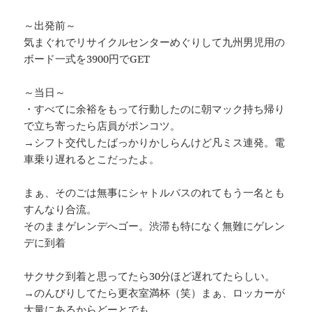
～出発前～
気まぐれでリサイクルセンターめぐりして九州男児用の
ボード一式を3900円でGET
～当日～
・すべてに余裕をもって行動したのに朝マック持ち帰り
で立ち寄ったら店員がポンコツ。
→シフト交代したばっかりかしらんけど凡ミス連発。電
車乗り遅れるとこだったよ。
まぁ、そのごは無事にシャトルバスのれてもう一名とも
すんなり合流。
そのままゲレンデへゴー。渋滞も特になく無難にゲレン
デに到着
サクサク到着と思ってたら30分ほど遅れてたらしい。
→のんびりしてたら更衣室満杯（笑）まぁ、ロッカーが
大量にあるからどーとでも。