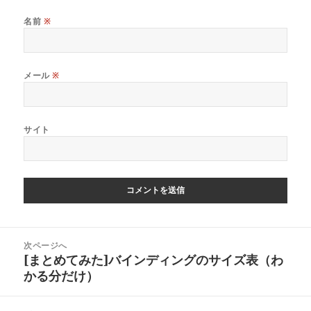
名前
※
メール
※
サイト
投
次ページへ
稿
[まとめてみた]バインディングのサイズ表（わ
次
ナ
かる分だけ）
の
ビ
投
ゲ
稿: