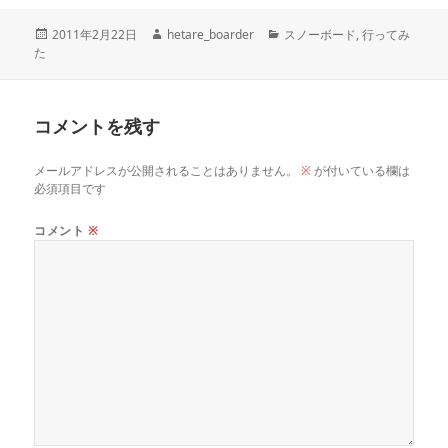
投
作
カ
2011年2月22日
hetare_boarder
スノーボード
,
行ってみ
稿
成
テ
た
日:
者
ゴ
リ
ー
コメントを残す
メールアドレスが公開されることはありません。
※
が付いている欄は
必須項目です
コメント
※