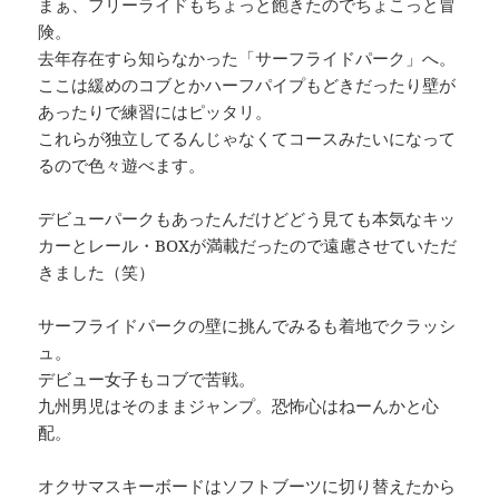
まぁ、フリーライドもちょっと飽きたのでちょこっと冒
険。
去年存在すら知らなかった「サーフライドパーク」へ。
ここは緩めのコブとかハーフパイプもどきだったり壁が
あったりで練習にはピッタリ。
これらが独立してるんじゃなくてコースみたいになって
るので色々遊べます。
デビューパークもあったんだけどどう見ても本気なキッ
カーとレール・BOXが満載だったので遠慮させていただ
きました（笑）
サーフライドパークの壁に挑んでみるも着地でクラッシ
ュ。
デビュー女子もコブで苦戦。
九州男児はそのままジャンプ。恐怖心はねーんかと心
配。
オクサマスキーボードはソフトブーツに切り替えたから