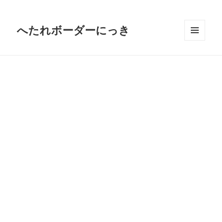
へたれボーダーにっき
メニュ
ーとウ
ィジェ
ット