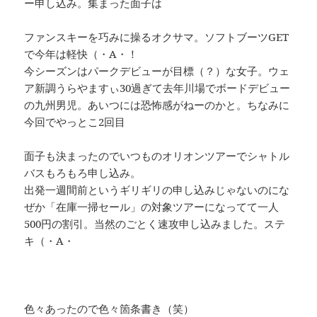
ー申し込み。集まった面子は
ファンスキーを巧みに操るオクサマ。ソフトブーツGET
で今年は軽快（・А・！
今シーズンはパークデビューが目標（？）な女子。ウェ
ア新調うらやますぃ30過ぎて去年川場でボードデビュー
の九州男児。あいつには恐怖感がねーのかと。ちなみに
今回でやっとこ2回目
面子も決まったのでいつものオリオンツアーでシャトル
バスもろもろ申し込み。
出発一週間前というギリギリの申し込みじゃないのにな
ぜか「在庫一掃セール」の対象ツアーになってて一人
500円の割引。当然のごとく速攻申し込みました。ステ
キ（・А・
色々あったので色々箇条書き（笑）