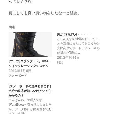
んでしょうね
何にしても良い買い物をしたなーと結論。
関連
気がつけば9月・・・・・
とりあえず5月以降起こったこ
とを適当にまとめておこうかと
安比高原でボードデビュー＆心
が折れたY氏の…
2015年9月4日
[ブーツ]スタンダード、BOA、
雑記
クイックレーシングシステム
2012年4月6日
スノーボード
[スノーボードの道具あれこれ]
自分の道具が欲しいけどいくら
かかるの？
こんばんわ。管理人です。
WordPressへ引っ越ししました
が、データ移行が面倒過ぎであ
っという間に…