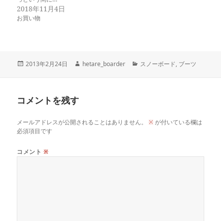
2018年11月4日
お買い物
投
作
カ
2013年2月24日
hetare_boarder
スノーボード
,
ブーツ
稿
成
テ
日:
者
ゴ
リ
コメントを残す
ー
メールアドレスが公開されることはありません。
※
が付いている欄は
必須項目です
コメント
※