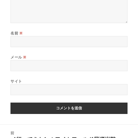
名前
※
メール
※
サイト
投
前
稿