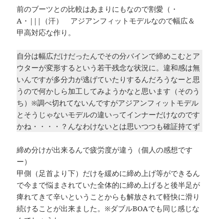
前のブーツとの比較はあまりにもなので割愛（・
А・|||（汗） アジアンフィットモデルなので幅広＆
甲高対応な作り。
自分は幅広だけだったんでその分バインで締めこむとア
ウターが変形するという若干残念な状況に。違和感は無
いんですが多分力が逃げていたりするんだろうなーと思
うので何かしら加工してみようかなと思います（そのう
ち）※調べ切れてないんですがアジアンフィットモデル
とそうじゃないモデルの違いってインナーだけなのです
かね・・・・？んなわけないとは思いつつも確証持てず
締め分けが出来るんで疲労度が違う（個人の感想です
ー）
甲側（足首より下）だけを緩めに締め上げ等ができるん
で今まで悩まされていた全体的に締め上げると後半足が
痺れてきて辛いということからも解放されて軽快に滑り
続けることが出来ました。※ダブルBOAでも同じ感じな