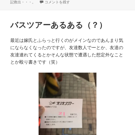
稿
[旅の記録][2016]安比高原スキー場 に
テ
記救出・・・。
コメントを残す
日:
ゴ
リ
ー
バスツアーあるある（？）
最近は嫁氏とふらっと行くのがメインなのであんまり気
にならなくなったのですが、友達数人でーとか、友達の
友達連れてくるとかそんな状態で遭遇した想定外なこと
とか殴り書きです（笑）