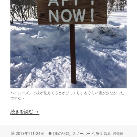
ハイシーズンで枝が見えてるとかびっくりするぐらい雪が少なかった
ですな・・
[旅の記録][2016]安比高原スキー場
続きを読む
投
カ
2018年11月24日
[旅の記録]
,
スノーボード
,
安比高原
,
過去日